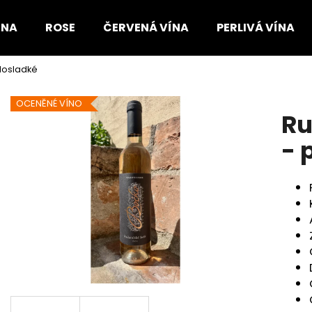
ÍNA
ROSE
ČERVENÁ VÍNA
PERLIVÁ VÍNA
losladké
Co potřebujete najít?
OCENĚNÉ VÍNO
Ru
HLEDAT
- 
Doporučujeme