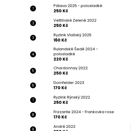
PÁLAVA 2025 - POLOSLADKÉ
l
Pálava 2025 - polosladké
250 Kč
250 Kč
Veltlínské Zelené 2022
250 Kč
Ryzlink Vlašský 2025
160 Kč
Rulandské Šedé 2024 -
polosladké
220 Kč
Chardonnay 2022
250 Kč
Dornfelder 2023
170 Kč
Ryzlink Rýnský 2022
250 Kč
Frizzante 2024 - Frankovka rose
170 Kč
André 2022