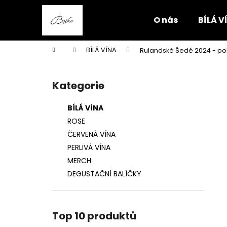
K
Přejít
na
o
O nás
BÍLÁ V
obsah
Zpět
Zpět
š
do
do
í
Domů
BÍLÁ VÍNA
Rulandské Šedé 2024 - po
k
obchodu
obchodu
P
o
Kategorie
Přeskočit
s
kategorie
t
BÍLÁ VÍNA
r
ROSE
a
ČERVENÁ VÍNA
n
PERLIVÁ VÍNA
n
MERCH
í
DEGUSTAČNÍ BALÍČKY
p
a
n
Top 10 produktů
e