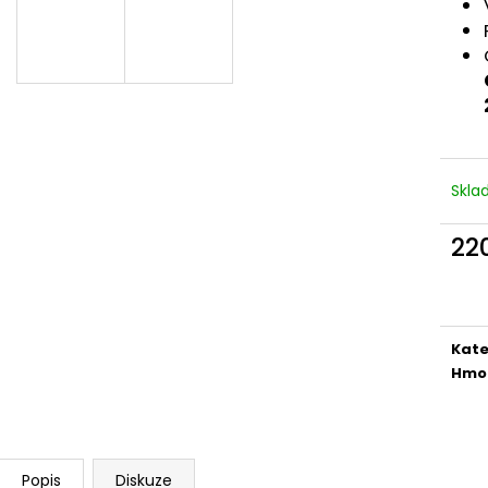
VELTLÍNSKÉ ZELENÉ 2022
RYZLINK VLAŠSK
250 Kč
160 Kč
Skl
22
Měr
cena
Kate
Hmo
Popis
Diskuze