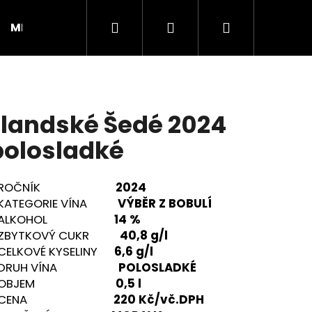
Hledat
Přihlášení
Nákupní
MERCH
DEGUSTAČNÍ BALÍČKY
Degustace
košík
landské Šedé 2024
polosladké
ROČNÍK
2024
KATEGORIE VÍNA
VÝBĚR Z BOBULÍ
ALKOHOL
14
%
ZBYTKOVÝ CUKR
40,8 g/l
CELKOVÉ KYSELINY
6,6
g/l
Následující
DRUH VÍNA
POLOSLADKÉ
OBJEM
0,5 l
CENA
220 Kč/vč.DPH