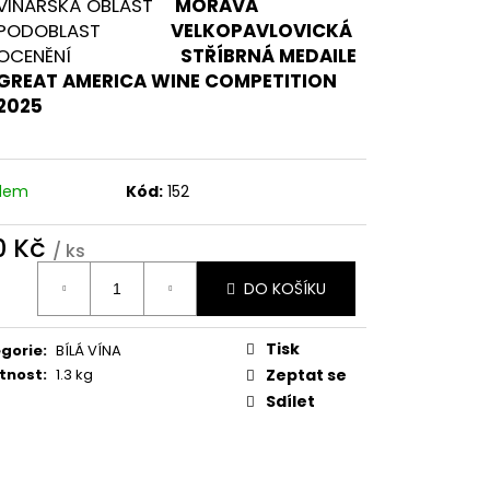
VINAŘSKÁ OBLAST
MORAVA
Ý 2025
PODOBLAST
VELKOPAVLOVICKÁ
OCENĚNÍ
STŘÍBRNÁ MEDAILE
GREAT AMERICA WINE COMPETITION
2025
adem
Kód:
152
0 Kč
/ ks
ná
DO KOŠÍKU
:
Tisk
gorie
:
BÍLÁ VÍNA
tnost
:
1.3 kg
Zeptat se
Sdílet