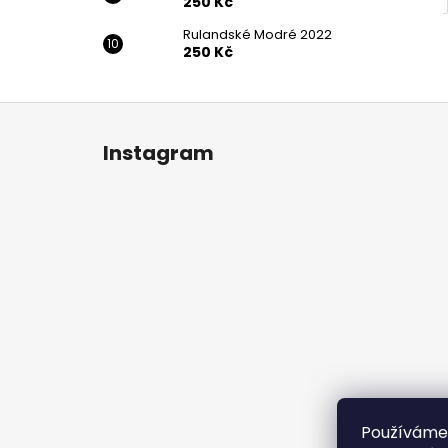
250 Kč
Rulandské Modré 2022
250 Kč
Z
á
Instagram
p
a
t
í
Používáme